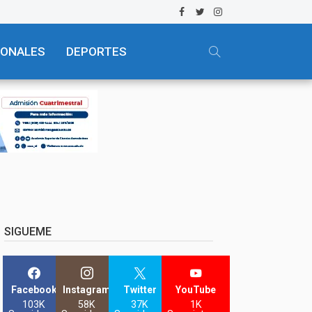
IONALES
DEPORTES
SIGUEME
Facebook
Instagram
Twitter
YouTube
103K
58K
37K
1K