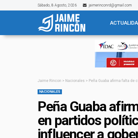
Sábado, 8 Agosto, 2026
jaimerinconrd@gmail.com
ACTUALID
Jaime Rincon
>
Nacionales
>
Peña Guaba afirma falta de co
NACIONALES
Peña Guaba afirma
en partidos políti
influencer a gobe