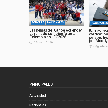
DEPORTE
NACIONALES
NACIONALES
Las Reinas del Caribe extienden
Banreserva
su reinado con triunfo ante
calificació
Colombia en JJCC2026
perspectiv
por Moody’
7 Agosto 2026
7 Agosto 2
PRINCIPALES
Actualidad
Nacionales