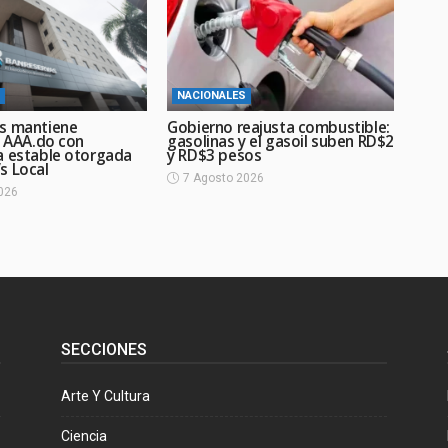
NACIONALES
s mantiene
Gobierno reajusta combustible:
n AAA.do con
gasolinas y el gasoil suben RD$2
a estable otorgada
y RD$3 pesos
s Local
7 Agosto 2026
026
SECCIONES
Arte Y Cultura
Ciencia