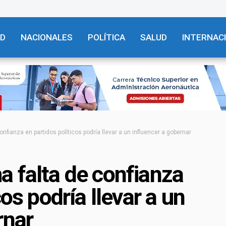
AD
NACIONALES
POLÍTICA
SALUD
INTERNAC
nfianza en partidos políticos podría llevar a un influencer a gobernar
 falta de confianza
cos podría llevar a un
rnar