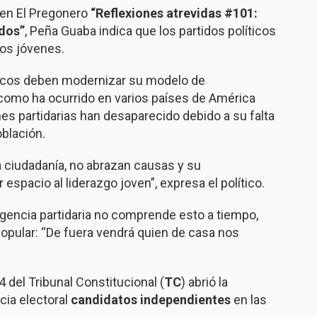
 en El Pregonero
“Reflexiones atrevidas #101:
idos”
, Peña Guaba indica que los partidos políticos
los jóvenes.
ticos deben modernizar su modelo de
 como ha ocurrido en varios países de América
nes partidarias han desaparecido debido a su falta
oblación.
 ciudadanía, no abrazan causas y su
 espacio al liderazgo joven”, expresa el político.
irigencia partidaria no comprende esto a tiempo,
 popular: “De fuera vendrá quien de casa nos
 del Tribunal Constitucional (
TC
) abrió la
cia electoral
candidatos
independientes
en las