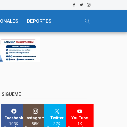
IONALES
DEPORTES
SIGUEME
Facebook
Instagram
Twitter
YouTube
103K
58K
37K
1K