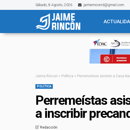
Sábado, 8 Agosto, 2026
jaimerinconrd@gmail.com
ACTUALID
Jaime Rincon
>
Política
>
Perremeístas asisten a Casa Nac
POLÍTICA
Perremeístas asi
a inscribir precan
Redacción