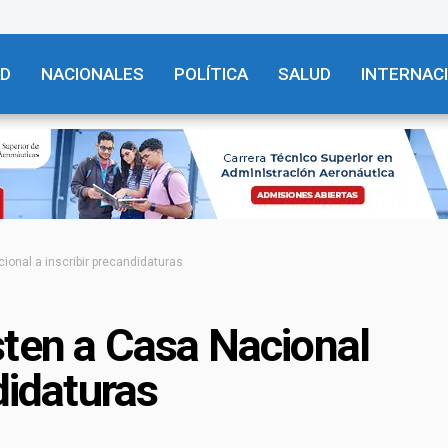
AD
NACIONALES
POLÍTICA
SALUD
INTERNAC
ional a inscribir precandidaturas
sten a Casa Nacional
didaturas