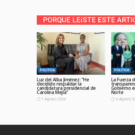
PORQUE LEíSTE ESTE ARTI
POLÍTICA
POLÍTICA
Luz del Alba Jiménez: “He
La Fuerza d
decidido respaldar la
transparen
candidatura presidencial de
Gobierno en
Carolina Mejía”
Norte
7 Agosto 2026
6 Agosto 2