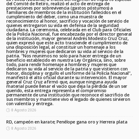
del Comité de Retiro, realizó el acto de entrega de
prestaciones por sobrevivencia (gastos póstumos) a
familiares de miembros de la institución fallecidos en el
cumplimiento del deber, como una muestra de
reconocimiento al honor, sacrificio y vocación de servicio de
quienes entregaron su vida en defensa de la seguridad
ciudadana. La ceremonia, celebrada en el Club para Oficiales
de la Policía Nacional, fue encabezada por el director general
de la institución, mayor general Andrés Modesto Cruz Cruz,
quien expresó que este acto trasciende el cumplimiento de
una disposición legal, al constituir un homenaje a los
hombres y mujeres que dedicaron su vida al servicio de la
patria. “Nos reunimos no solo para hacer entrega de un
beneficio establecido en nuestra Ley Orgánica, sino, sobre
todo, para rendir homenaje a hombres y mujeres que
dedicaron su vida al servicio de la patria y que vistieron con
honor, disciplina y orgullo el uniforme de la Policía Nacional”,
manifestó el alto oficial durante su intervención. El mayor
general Cruz Cruz afirmó que, aunque ninguna ayuda
material puede llenar el vacío que deja la pérdida de un ser
querido, esta entrega representa el compromiso
permanente de una institución que reconoce el sacrificio de
sus miembros y mantiene vivo el legado de quienes sirvieron
con valentía y entrega.
8 Agosto 2026
RD, campeón en karate; Penélope gana oro y Herrera plata
8 Agosto 2026