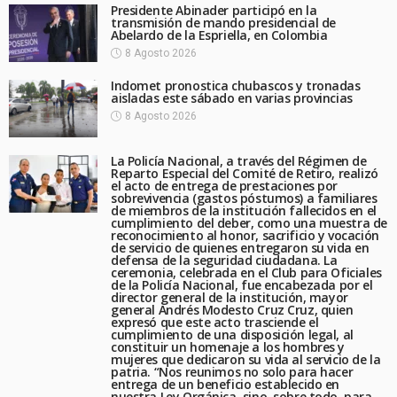
Presidente Abinader participó en la
transmisión de mando presidencial de
Abelardo de la Espriella, en Colombia
8 Agosto 2026
Indomet pronostica chubascos y tronadas
aisladas este sábado en varias provincias
8 Agosto 2026
La Policía Nacional, a través del Régimen de
Reparto Especial del Comité de Retiro, realizó
el acto de entrega de prestaciones por
sobrevivencia (gastos póstumos) a familiares
de miembros de la institución fallecidos en el
cumplimiento del deber, como una muestra de
reconocimiento al honor, sacrificio y vocación
de servicio de quienes entregaron su vida en
defensa de la seguridad ciudadana. La
ceremonia, celebrada en el Club para Oficiales
de la Policía Nacional, fue encabezada por el
director general de la institución, mayor
general Andrés Modesto Cruz Cruz, quien
expresó que este acto trasciende el
cumplimiento de una disposición legal, al
constituir un homenaje a los hombres y
mujeres que dedicaron su vida al servicio de la
patria. “Nos reunimos no solo para hacer
entrega de un beneficio establecido en
nuestra Ley Orgánica, sino, sobre todo, para