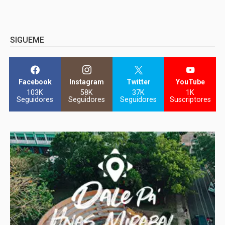
SIGUEME
Facebook
Instagram
Twitter
YouTube
103K
58K
37K
1K
Seguidores
Seguidores
Seguidores
Suscriptores