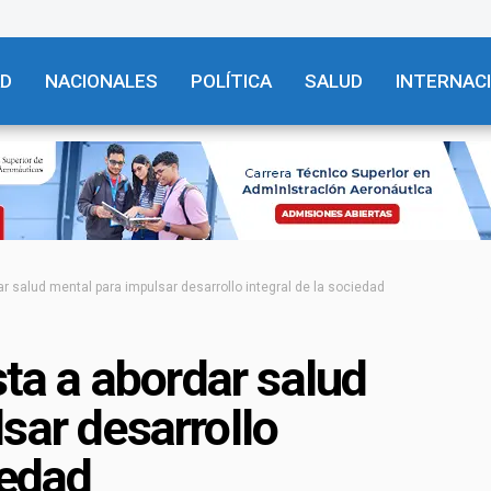
AD
NACIONALES
POLÍTICA
SALUD
INTERNAC
ar salud mental para impulsar desarrollo integral de la sociedad
sta a abordar salud
sar desarrollo
iedad