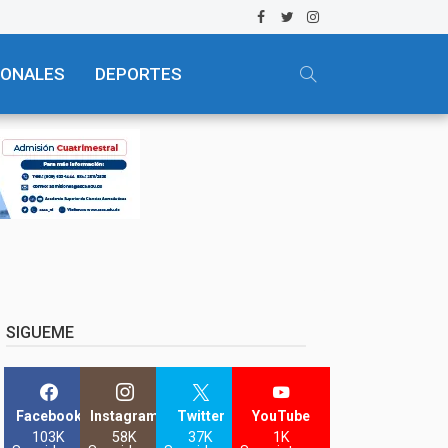
IONALES
DEPORTES
SIGUEME
Facebook
Instagram
Twitter
YouTube
103K
58K
37K
1K