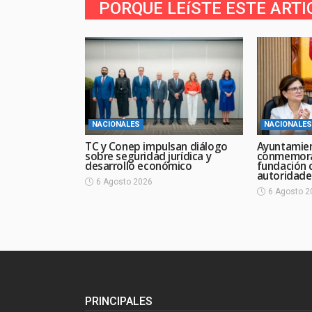
PORQUE LEíSTE ESTE ARTI
NACIONALES
NACIONALES
TC y Conep impulsan diálogo
Ayuntamie
sobre seguridad jurídica y
conmemora
desarrollo económico
fundación 
autoridade
6 Agosto 2026
6 Agosto 2
PRINCIPALES