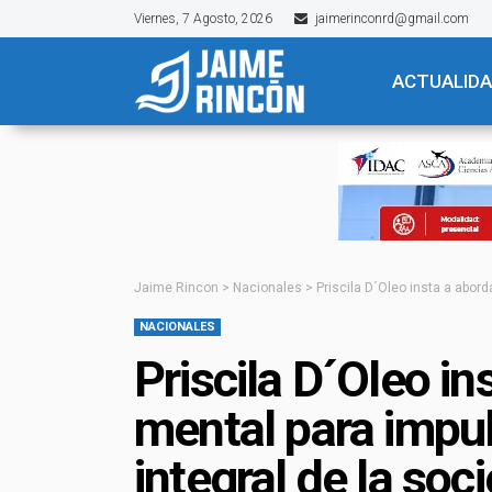
Viernes, 7 Agosto, 2026
jaimerinconrd@gmail.com
ACTUALID
Jaime Rincon
>
Nacionales
>
Priscila D´Oleo insta a abord
NACIONALES
Priscila D´Oleo in
mental para impul
integral de la soc