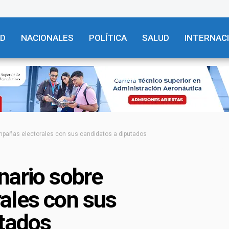
AD
NACIONALES
POLÍTICA
SALUD
INTERNAC
mpañas electorales con sus candidatos a diputados
nario sobre
ales con sus
utados