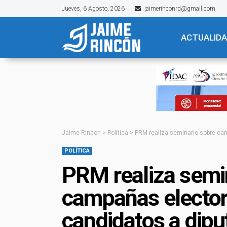
Jueves, 6 Agosto, 2026
jaimerinconrd@gmail.com
ACTUALID
Jaime Rincon
>
Política
>
PRM realiza seminario sobre ca
POLÍTICA
PRM realiza semi
campañas elector
candidatos a dip