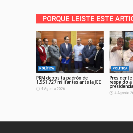
PORQUE LEíSTE ESTE ARTI
POLÍTICA
POLÍTICA
PRM deposita padrón de
Presidente
1,551,727 militantes ante la JCE
respaldo a
presidencia
4 Agosto 2026
4 Agosto 2