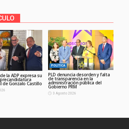
CULO
POLÍTICA
PLD denuncia desorden y falta
 de la ADP expresa su
de transparencia en la
 precandidatura
administración pública del
l de Gonzalo Castillo
Gobierno PRM
026
3 Agosto 2026