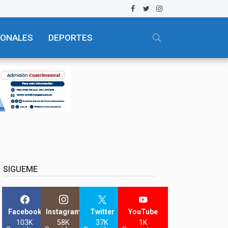
IONALES
DEPORTES
SIGUEME
Facebook
Instagram
Twitter
YouTube
103K
58K
37K
1K