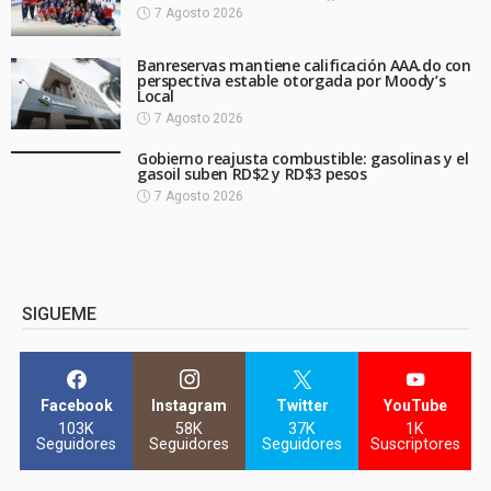
7 Agosto 2026
Banreservas mantiene calificación AAA.do con
perspectiva estable otorgada por Moody’s
Local
7 Agosto 2026
Gobierno reajusta combustible: gasolinas y el
gasoil suben RD$2 y RD$3 pesos
7 Agosto 2026
SIGUEME
Facebook
Instagram
Twitter
YouTube
103K
58K
37K
1K
Seguidores
Seguidores
Seguidores
Suscriptores