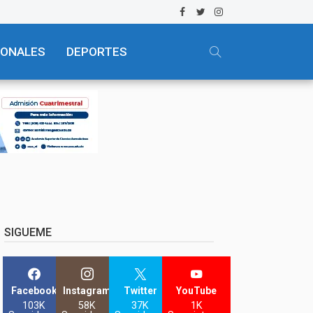
IONALES
DEPORTES
SIGUEME
Facebook
Instagram
Twitter
YouTube
103K
58K
37K
1K