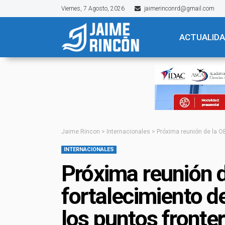
Viernes, 7 Agosto, 2026
jaimerinconrd@gmail.com
ACTUALID
Jaime Rincon
>
Internacionales
>
Próxima reunión de la OE
INTERNACIONALES
Próxima reunión 
fortalecimiento de
los puntos fronte