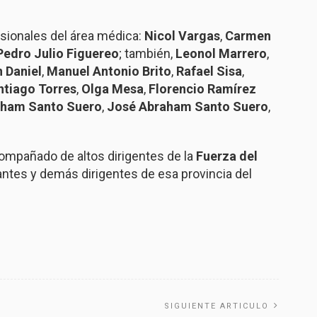
esionales del área médica:
Nicol Vargas
,
Carmen
Pedro Julio Figuereo
; también,
Leonol Marrero
,
n Daniel
,
Manuel Antonio Brito
,
Rafael Sisa
,
ntiago Torres
,
Olga Mesa
,
Florencio Ramírez
aham Santo Suero
,
José Abraham Santo Suero
,
mpañado de altos dirigentes de la
Fuerza del
antes y demás dirigentes de esa provincia del
SIGUIENTE ARTICULO