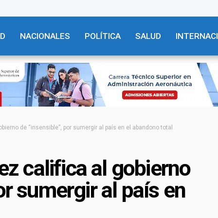
AD
NACIONALES
POLÍTICA
SALUD
INTERNAC
ierno de “insensible”, por sumergir al país en el abandono total
 califica al gobierno
or sumergir al país en