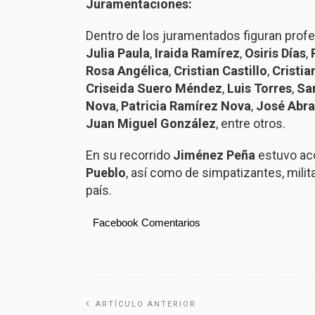
Juramentaciones:
Dentro de los juramentados figuran prof
Julia Paula
,
Iraida Ramírez
,
Osiris Días
,
Rosa Angélica
,
Cristian Castillo
,
Cristia
Criseida Suero Méndez
,
Luis Torres
,
Sa
Nova
,
Patricia Ramírez Nova
,
José Abr
Juan Miguel González
, entre otros.
En su recorrido
Jiménez Peña
estuvo aco
Pueblo
, así como de simpatizantes, milit
país.
Facebook Comentarios
ARTÍCULO ANTERIOR