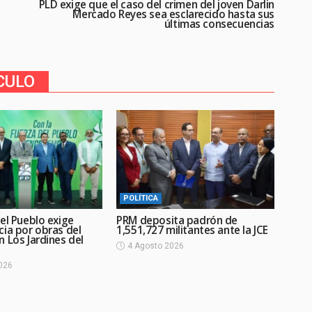
PLD exige que el caso del crimen del joven Darlin
Mercado Reyes sea esclarecido hasta sus
últimas consecuencias
CULO
POLÍTICA
el Pueblo exige
PRM deposita padrón de
cia por obras del
1,551,727 militantes ante la JCE
 Los Jardines del
4 Agosto 2026
026