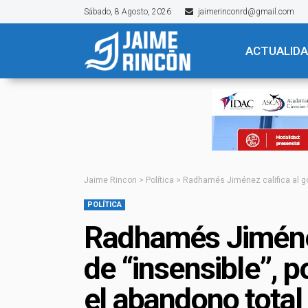
Sábado, 8 Agosto, 2026
jaimerinconrd@gmail.com
ACTUALID
Jaime Rincon
>
Política
>
Radhamés Jiménez califica al gob
POLÍTICA
Radhamés Jiménez
de “insensible”, p
el abandono total