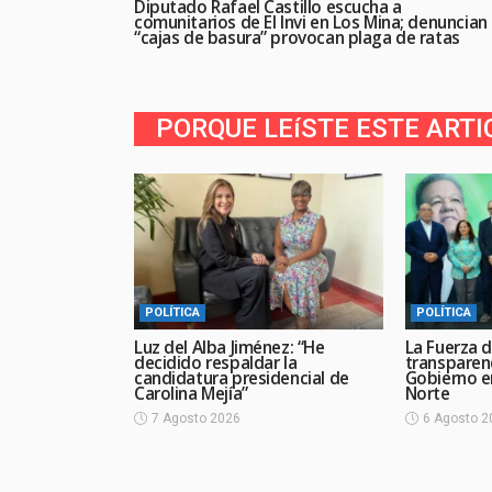
Diputado Rafael Castillo escucha a
comunitarios de El Invi en Los Mina; denuncian
“cajas de basura” provocan plaga de ratas
PORQUE LEíSTE ESTE ARTI
POLÍTICA
POLÍTICA
Luz del Alba Jiménez: “He
La Fuerza d
decidido respaldar la
transparen
candidatura presidencial de
Gobierno en
Carolina Mejía”
Norte
7 Agosto 2026
6 Agosto 2