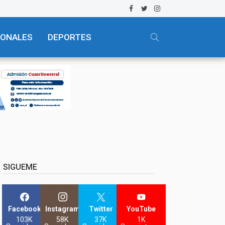
IONALES
DEPORTES
SIGUEME
Facebook
Instagram
Twitter
YouTube
103K
58K
37K
1K