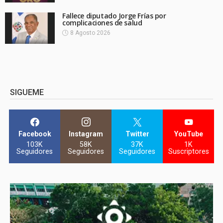
Fallece diputado Jorge Frías por
complicaciones de salud
8 Agosto 2026
SIGUEME
Facebook
Instagram
Twitter
YouTube
103K
58K
37K
1K
Seguidores
Seguidores
Seguidores
Suscriptores