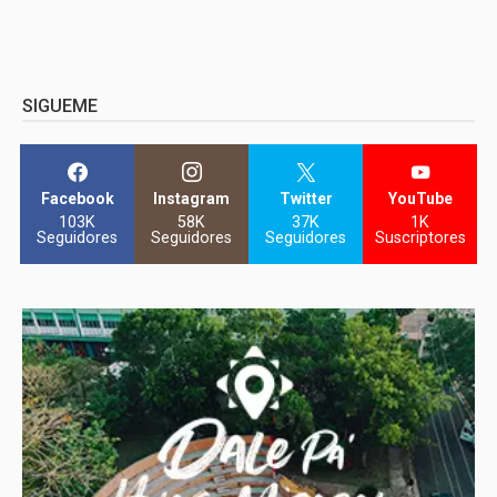
SIGUEME
Facebook
Instagram
Twitter
YouTube
103K
58K
37K
1K
Seguidores
Seguidores
Seguidores
Suscriptores