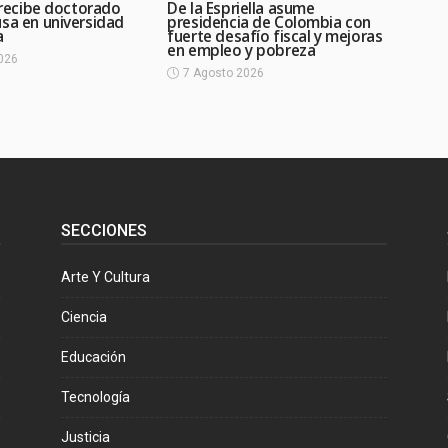
i recibe doctorado
De la Espriella asume
usa en universidad
presidencia de Colombia con
a
fuerte desafío fiscal y mejoras
en empleo y pobreza
026
7 Agosto 2026
SECCIONES
Arte Y Cultura
Ciencia
Educación
Tecnología
Justicia