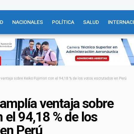
AD
NACIONALES
POLÍTICA
SALUD
INTERNAC
ventaja sobre Keiko Fujimori con el 94,18 % de los votos escrutados en Perú
amplía ventaja sobre
 el 94,18 % de los
 en Perú