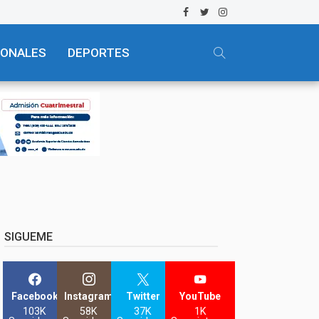
IONALES
DEPORTES
SIGUEME
Facebook
Instagram
Twitter
YouTube
103K
58K
37K
1K