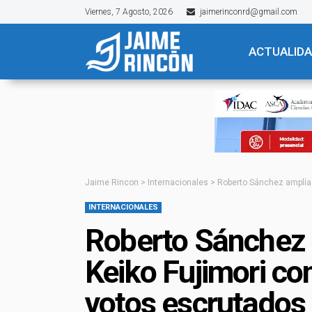
Viernes, 7 Agosto, 2026
jaimerinconrd@gmail.com
ACTUALID
Jaime Rincon
>
Internacionales
>
Roberto Sánchez amplía 
INTERNACIONALES
Roberto Sánchez 
Keiko Fujimori con
votos escrutados