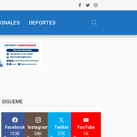
IONALES
DEPORTES
SIGUEME
Facebook
Instagram
Twitter
YouTube
103K
58K
37K
1K