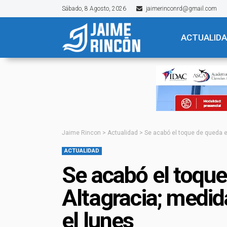
Sábado, 8 Agosto, 2026
jaimerinconrd@gmail.com
ACTUALID
Jaime Rincon
>
Actualidad
>
Se acabó el toque de queda e
ACTUALIDAD
Se acabó el toque
Altagracia; medid
el lunes