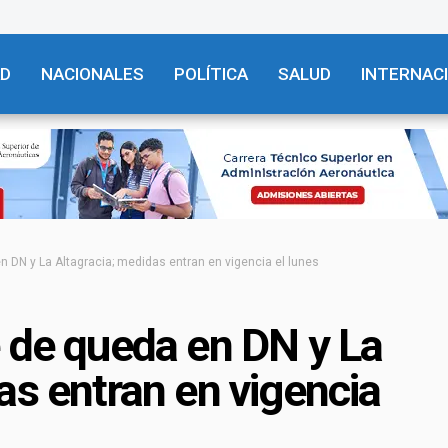
AD
NACIONALES
POLÍTICA
SALUD
INTERNAC
n DN y La Altagracia; medidas entran en vigencia el lunes
 de queda en DN y La
as entran en vigencia