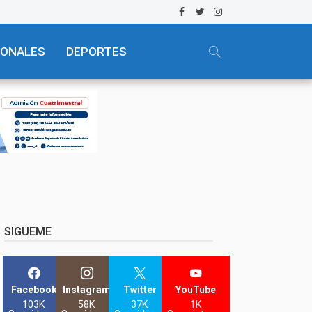
IONALES
DEPORTES
SIGUEME
Facebook
Instagram
Twitter
YouTube
103K
58K
37K
1K