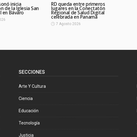
sonó inicia
RD queda entre primeros
n de la Iglesia San
lugares en la Conectatón
II en Bávaro
Regional de Salud Digital
celebrada en Panamá
026
7 Agosto 2026
SECCIONES
Arte Y Cultura
Ciencia
Educación
Tecnología
Justicia