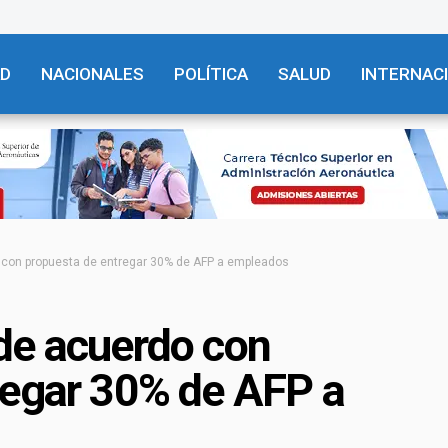
AD
NACIONALES
POLÍTICA
SALUD
INTERNAC
 con propuesta de entregar 30% de AFP a empleados
de acuerdo con
regar 30% de AFP a