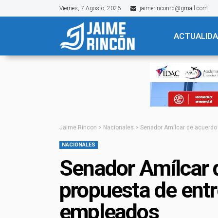
Viernes, 7 Agosto, 2026
jaimerinconrd@gmail.com
ACTUALID
Jaime Rincon
>
Nacionales
>
Senador Amílcar de acuerdo
NACIONALES
Senador Amílcar 
propuesta de ent
empleados