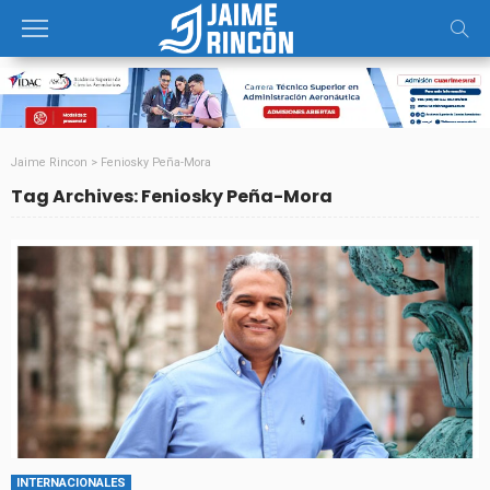
Jaime Rincon
>
Feniosky Peña-Mora
Tag Archives: Feniosky Peña-Mora
INTERNACIONALES