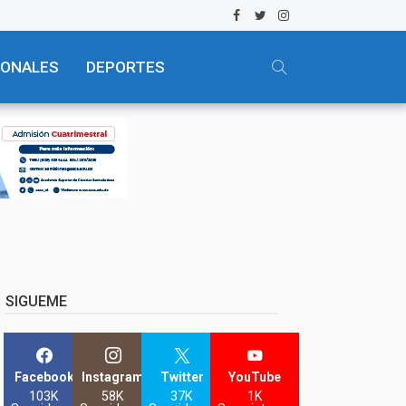
IONALES
DEPORTES
SIGUEME
Facebook
Instagram
Twitter
YouTube
103K
58K
37K
1K