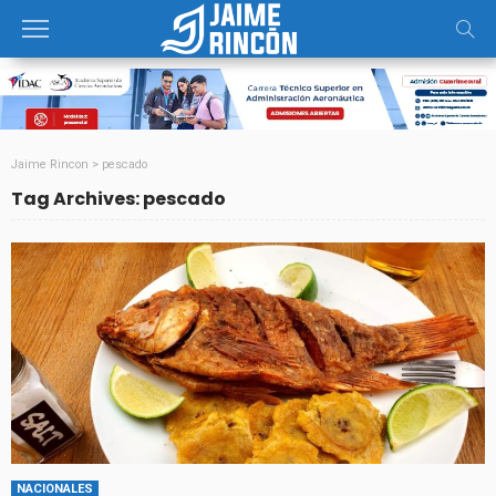
Jaime Rincon
>
pescado
Tag Archives: pescado
NACIONALES