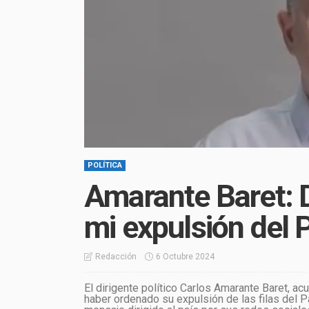
POLÍTICA
Amarante Baret: 
mi expulsión del 
6 Octubre 2024
Redacción
El dirigente político Carlos Amarante Baret, a
haber ordenado su expulsión de las filas del P