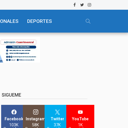
IONALES
DEPORTES
SIGUEME
Facebook
Instagram
Twitter
YouTube
103K
58K
37K
1K