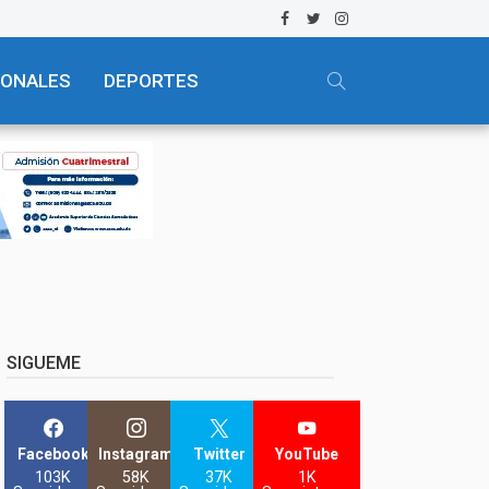
IONALES
DEPORTES
SIGUEME
Facebook
Instagram
Twitter
YouTube
103K
58K
37K
1K