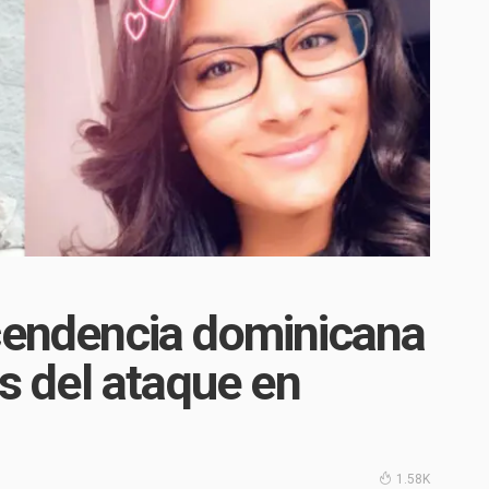
scendencia dominicana
as del ataque en
1.58K