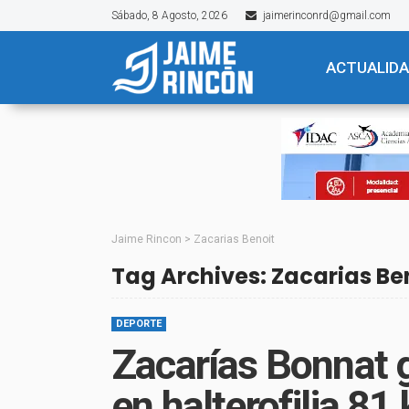
Sábado, 8 Agosto, 2026
jaimerinconrd@gmail.com
ACTUALID
Jaime Rincon
>
Zacarias Benoit
Tag Archives: Zacarias Be
DEPORTE
Zacarías Bonnat 
en halterofilia 81