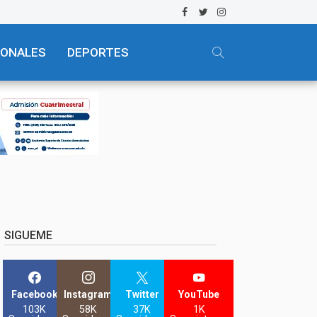
IONALES
DEPORTES
SIGUEME
Facebook
Instagram
Twitter
YouTube
103K
58K
37K
1K