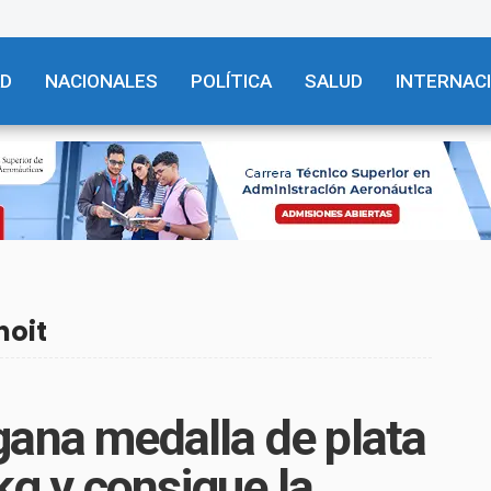
AD
NACIONALES
POLÍTICA
SALUD
INTERNAC
noit
gana medalla de plata
 kg y consigue la