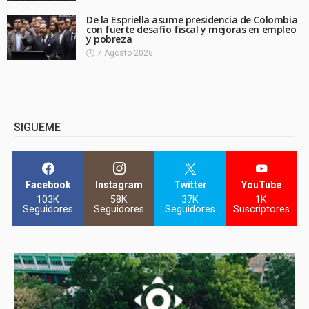
De la Espriella asume presidencia de Colombia
con fuerte desafío fiscal y mejoras en empleo
y pobreza
7 Agosto 2026
SIGUEME
Facebook
Instagram
Twitter
YouTube
103K
58K
37K
1K
Seguidores
Seguidores
Seguidores
Suscriptores