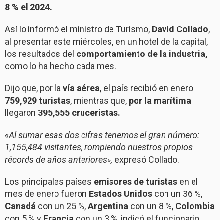
8 % el
2024.
Así lo informó el ministro de Turismo,
David Collado
,
al presentar este miércoles, en un hotel de la capital,
los resultados del
comportamiento de la industria,
como lo ha hecho cada mes.
Dijo que, por la
vía aérea
, el país recibió en enero
759,929 turistas
, mientras que,
por la
marítima
llegaron
395,555 cruceristas.
«Al sumar esas dos cifras tenemos el gran número:
1,155,484 visitantes, rompiendo nuestros propios
récords de años anteriores»,
expresó Collado.
Los principales países
emisores de turistas
en el
mes de enero fueron
Estados Unidos
con un 36 %,
Canadá
con un 25 %,
Argentina
con un 8 %,
Colombia
con 5 % y
Francia
con un 3 %, indicó el funcionario.