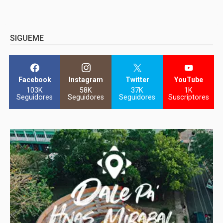
SIGUEME
Facebook
Instagram
Twitter
YouTube
103K
58K
37K
1K
Seguidores
Seguidores
Seguidores
Suscriptores