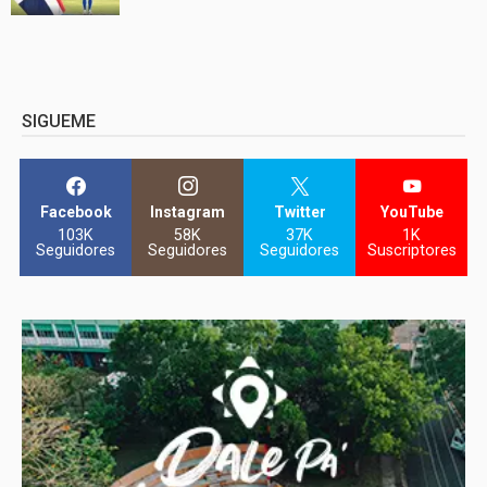
SIGUEME
Facebook
Instagram
Twitter
YouTube
103K
58K
37K
1K
Seguidores
Seguidores
Seguidores
Suscriptores