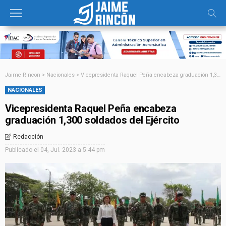
Jaime Rincon
>
Nacionales
>
Vicepresidenta Raquel Peña encabeza graduación 1,300 soldados del Ejército
NACIONALES
Vicepresidenta Raquel Peña encabeza
graduación 1,300 soldados del Ejército
Redacción
Publicado el
04, Jul. 2023 a 5:44 pm