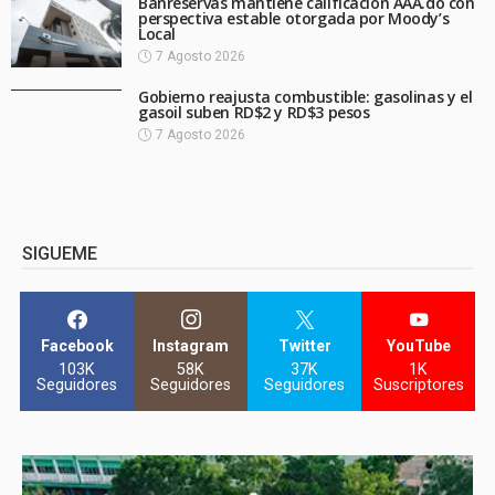
Banreservas mantiene calificación AAA.do con
perspectiva estable otorgada por Moody’s
Local
7 Agosto 2026
Gobierno reajusta combustible: gasolinas y el
gasoil suben RD$2 y RD$3 pesos
7 Agosto 2026
SIGUEME
Facebook
Instagram
Twitter
YouTube
103K
58K
37K
1K
Seguidores
Seguidores
Seguidores
Suscriptores