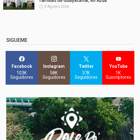
familias de Guayacanal, en Azua
9 Agosto 2026
SIGUEME
Facebook
Instagram
Twitter
YouTube
103K
58K
37K
1K
Seguidores
Seguidores
Seguidores
Suscriptores