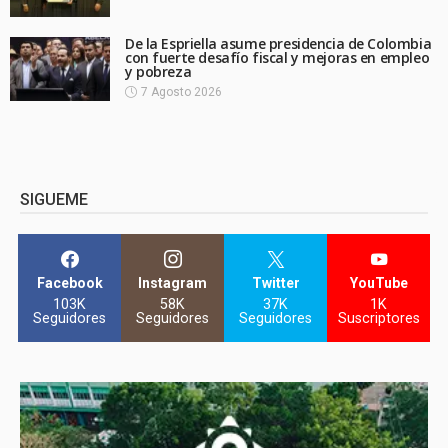
De la Espriella asume presidencia de Colombia
con fuerte desafío fiscal y mejoras en empleo
y pobreza
7 Agosto 2026
SIGUEME
Facebook
Instagram
Twitter
YouTube
103K
58K
37K
1K
Seguidores
Seguidores
Seguidores
Suscriptores