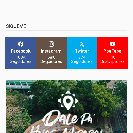
SIGUEME
Facebook
Instagram
Twitter
YouTube
103K
58K
37K
1K
Seguidores
Seguidores
Seguidores
Suscriptores