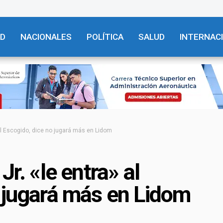
AD
NACIONALES
POLÍTICA
SALUD
INTERNAC
 al Escogido, dice no jugará más en Lidom
Jr. «le entra» al
 jugará más en Lidom