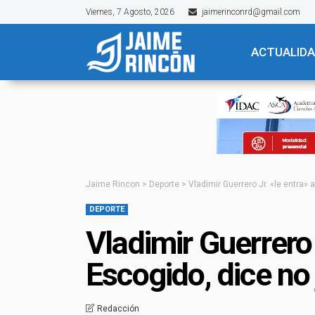
Viernes, 7 Agosto, 2026
jaimerinconrd@gmail.com
ACTUALID
Jaime Rincon
>
Deporte
>
Vladimir Guerrero Jr. «le entra»
DEPORTE
Vladimir Guerrero 
Escogido, dice no
Redacción