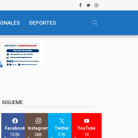
IONALES
DEPORTES
SIGUEME
Facebook
Instagram
Twitter
YouTube
103K
58K
37K
1K