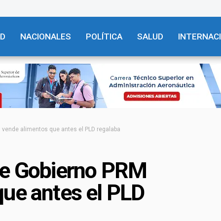
AD
NACIONALES
POLÍTICA
SALUD
INTERNAC
 vende alimentos que antes el PLD regalaba
ce Gobierno PRM
que antes el PLD