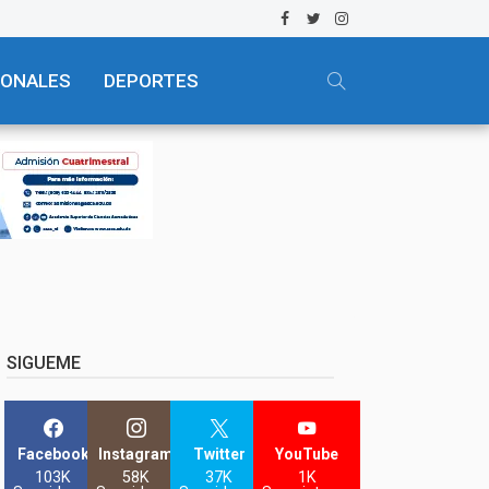
IONALES
DEPORTES
SIGUEME
Facebook
Instagram
Twitter
YouTube
103K
58K
37K
1K