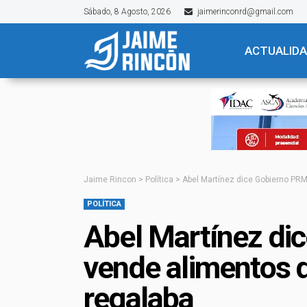
Sábado, 8 Agosto, 2026
jaimerinconrd@gmail.com
ACTUALID
Jaime Rincon
>
Política
>
Abel Martínez dice Gobierno PRM
POLÍTICA
Abel Martínez di
vende alimentos 
regalaba