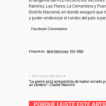
El dirigente del PLD recorrió los sectores
Ramírez, Las Flores, La Cementera y Puert
Distrito Nacional, en donde aseguró que t
y poder enderezar el rumbo del país a part
Facebook Comentarios
Etiquetas:
Abel Martinez
Pld
PRM
ARTÍCULO ANTERIOR
“La gente está arrepentida de haber votado p
un cambio”: Charlie Mariotti
PORQUE LEíSTE ESTE ARTI