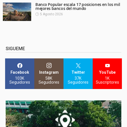
Banco Popular escala 17 posiciones en los mil
mejores bancos del mundo
5 Agosto 2026
SIGUEME
Facebook
Instagram
Twitter
YouTube
103K
58K
37K
1K
Seguidores
Seguidores
Seguidores
Suscriptores