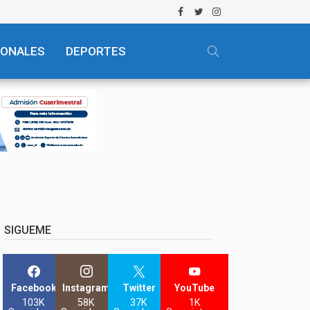
IONALES
DEPORTES
SIGUEME
Facebook
Instagram
Twitter
YouTube
103K
58K
37K
1K