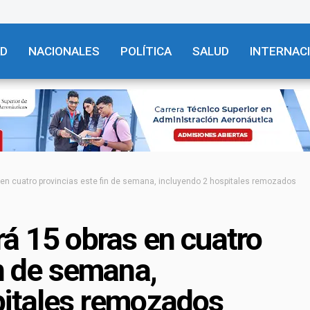
AD
NACIONALES
POLÍTICA
SALUD
INTERNAC
 en cuatro provincias este fin de semana, incluyendo 2 hospitales remozados
á 15 obras en cuatro
in de semana,
pitales remozados