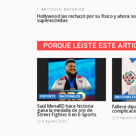
ARTÍCULO ANTERIOR
Hollywood las rechazó por su físico y ahora s
superestrellas
PORQUE LEíSTE ESTE ARTI
DEPORTE
NACIONALES
NACIONALES
Saúl MenaRD hace historia:
Fallece dip
gana la medalla de oro de
complicaci
Street Fighter 6 en E-Sports
8 Agosto 2
8 Agosto 2026