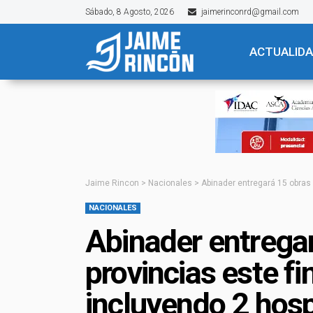
Sábado, 8 Agosto, 2026
jaimerinconrd@gmail.com
ACTUALID
Jaime Rincon
>
Nacionales
>
Abinader entregará 15 obras
NACIONALES
Abinader entregar
provincias este f
incluyendo 2 hos