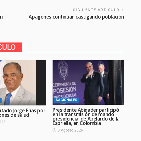
SIGUIENTE ARTICULO
on
Apagones continúan castigando población
CULO
NACIONALES
Presidente Abinader participó
utado Jorge Frías por
en la transmisión de mando
ones de salud
presidencial de Abelardo de la
Espriella, en Colombia
026
8 Agosto 2026