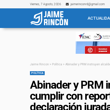
Viernes, 7 Agosto, 2026
jaimerinconrd@gmail.com
ACTUALID
Jaime Rincon
>
Política
>
Abinader y PRM instruyen alcalde
POLÍTICA
Abinader y PRM i
cumplir con repor
declaración jurad