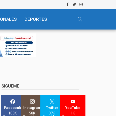
IONALES
DEPORTES
SIGUEME
Facebook
Instagram
Twitter
YouTube
103K
58K
37K
1K