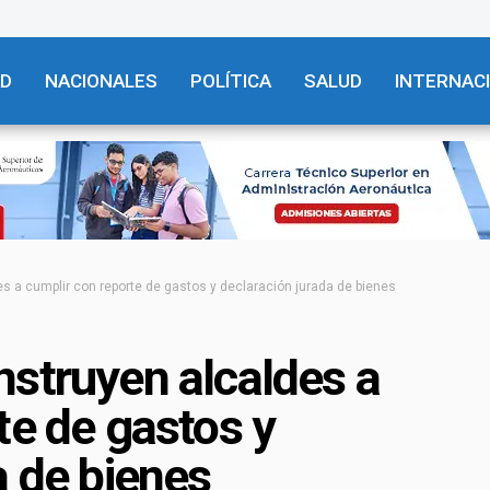
AD
NACIONALES
POLÍTICA
SALUD
INTERNAC
s a cumplir con reporte de gastos y declaración jurada de bienes
nstruyen alcaldes a
te de gastos y
a de bienes