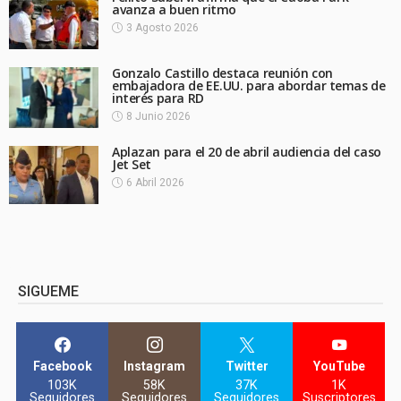
avanza a buen ritmo
3 Agosto 2026
Gonzalo Castillo destaca reunión con
embajadora de EE.UU. para abordar temas de
interés para RD
8 Junio 2026
Aplazan para el 20 de abril audiencia del caso
Jet Set
6 Abril 2026
SIGUEME
Facebook
Instagram
Twitter
YouTube
103K
58K
37K
1K
Seguidores
Seguidores
Seguidores
Suscriptores