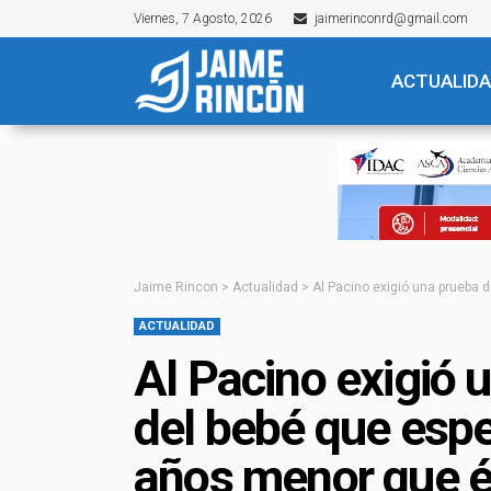
Viernes, 7 Agosto, 2026
jaimerinconrd@gmail.com
ACTUALID
Jaime Rincon
>
Actualidad
>
Al Pacino exigió una prueba 
ACTUALIDAD
Al Pacino exigió
del bebé que espe
años menor que é