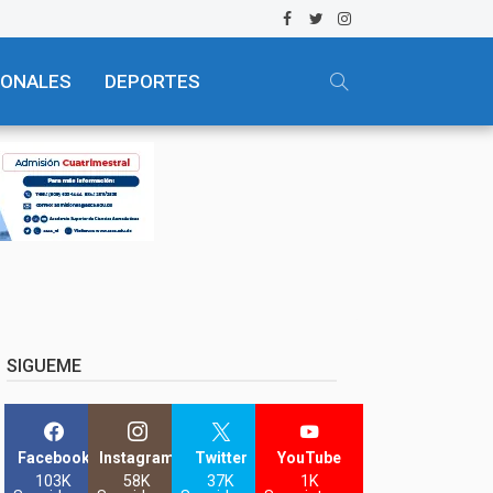
IONALES
DEPORTES
SIGUEME
Facebook
Instagram
Twitter
YouTube
103K
58K
37K
1K