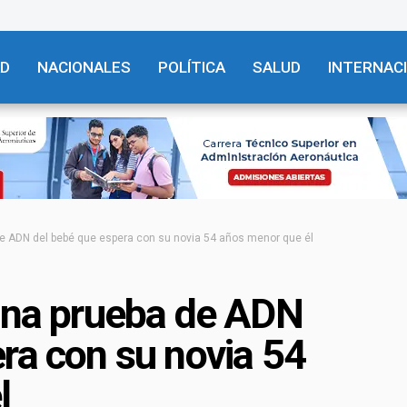
AD
NACIONALES
POLÍTICA
SALUD
INTERNAC
de ADN del bebé que espera con su novia 54 años menor que él
 una prueba de ADN
ra con su novia 54
l