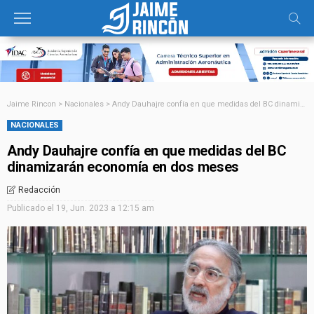
Jaime Rincon
>
Nacionales
>
Andy Dauhajre confía en que medidas del BC dinamizarán economía en dos meses
NACIONALES
Andy Dauhajre confía en que medidas del BC
dinamizarán economía en dos meses
Redacción
Publicado el
19, Jun. 2023 a 12:15 am