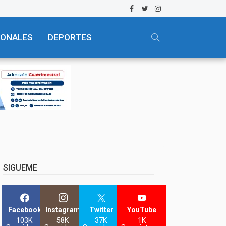
IONALES
DEPORTES
SIGUEME
Facebook
Instagram
Twitter
YouTube
103K
58K
37K
1K