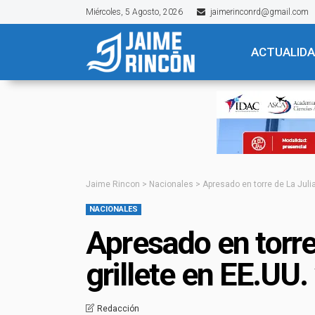
Miércoles, 5 Agosto, 2026
jaimerinconrd@gmail.com
ACTUALID
Jaime Rincon
>
Nacionales
>
Apresado en torre de La Julia
NACIONALES
Apresado en torre 
grillete en EE.UU.
Redacción