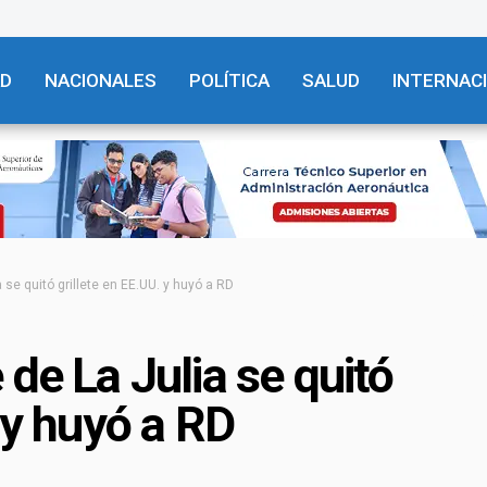
AD
NACIONALES
POLÍTICA
SALUD
INTERNAC
 se quitó grillete en EE.UU. y huyó a RD
de La Julia se quitó
 y huyó a RD