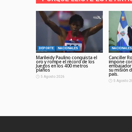
DEPORTE
NACIONALES
NACIONALES
Marileidy Paulino conquista el
Canciller R
oro y rompe el récord de los
impone con
Juegos en los 400 metros
embajador d
planos
su misión d
país.
5 Agosto 2026
5 Agosto 2