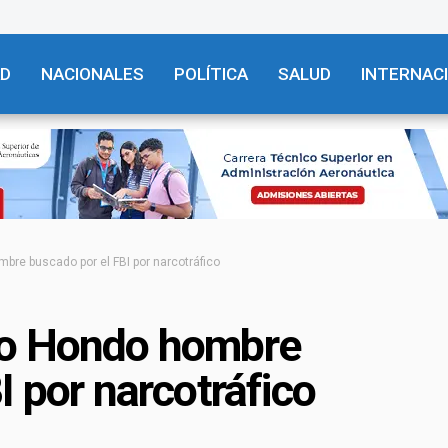
AD
NACIONALES
POLÍTICA
SALUD
INTERNAC
bre buscado por el FBI por narcotráfico
yo Hondo hombre
I por narcotráfico