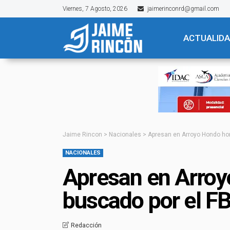
Viernes, 7 Agosto, 2026
jaimerinconrd@gmail.com
ACTUALID
Jaime Rincon
>
Nacionales
>
Apresan en Arroyo Hondo hom
NACIONALES
Apresan en Arro
buscado por el FB
Redacción