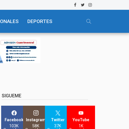
IONALES
DEPORTES
SIGUEME
Facebook
Instagram
Twitter
YouTube
103K
58K
37K
1K