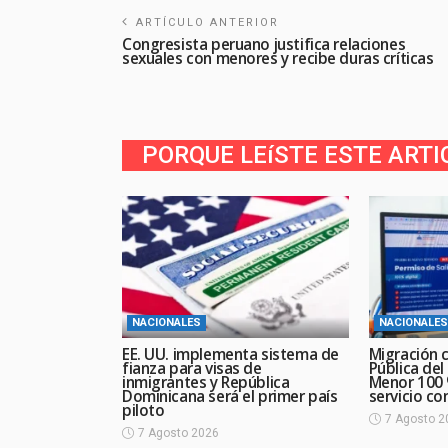
ARTÍCULO ANTERIOR
Congresista peruano justifica relaciones
sexuales con menores y recibe duras críticas
PORQUE LEíSTE ESTE ARTI
NACIONALES
NACIONALES
EE. UU. implementa sistema de
Migración c
fianza para visas de
Pública del
inmigrantes y República
Menor 100 %
Dominicana será el primer país
servicio con
piloto
7 Agosto 2
7 Agosto 2026