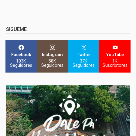
SIGUEME
Facebook
Instagram
Twitter
YouTube
103K
58K
37K
1K
Seguidores
Seguidores
Seguidores
Suscriptores