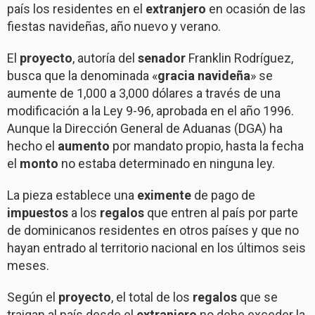
país los residentes en el
extranjero
en ocasión de las
fiestas navideñas, año nuevo y verano.
El
proyecto
, autoría del
senador
Franklin Rodríguez,
busca que la denominada «
gracia
navideña
» se
aumente de 1,000 a 3,000 dólares a través de una
modificación a la Ley 9-96, aprobada en el año 1996.
Aunque la Dirección General de Aduanas (DGA) ha
hecho el
aumento
por mandato propio, hasta la fecha
el
monto
no estaba determinado en ninguna ley.
La pieza establece una
eximente
de pago de
impuestos
a los
regalos
que entren al país por parte
de dominicanos residentes en otros países y que no
hayan entrado al territorio nacional en los últimos seis
meses.
Según el
proyecto
, el total de los
regalos
que se
traigan al país desde el
extranjero
no debe exceder la