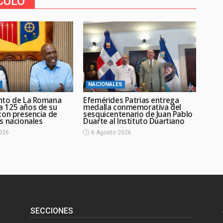
CULO
NACIONALES
nto de La Romana
Efemérides Patrias entrega
 125 años de su
medalla conmemorativa del
con presencia de
sesquicentenario de Juan Pablo
s nacionales
Duarte al Instituto Duartiano
026
6 Agosto 2026
SECCIONES