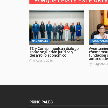
PORQUE LEíSTE ESTE ARTI
NACIONALES
NACIONALES
TC y Conep impulsan diálogo
Ayuntamie
sobre seguridad jurídica y
conmemora
desarrollo económico
fundación 
autoridade
6 Agosto 2026
6 Agosto 2
PRINCIPALES