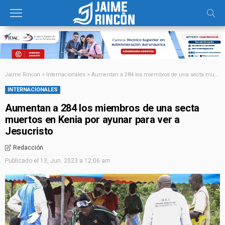
Jaime Rincon
>
Internacionales
>
Aumentan a 284 los miembros de una secta muertos en Kenia por ayunar para ver a Jesucristo
INTERNACIONALES
Aumentan a 284 los miembros de una secta
muertos en Kenia por ayunar para ver a
Jesucristo
Redacción
Publicado el
13, Jun. 2023 a 12:06 am