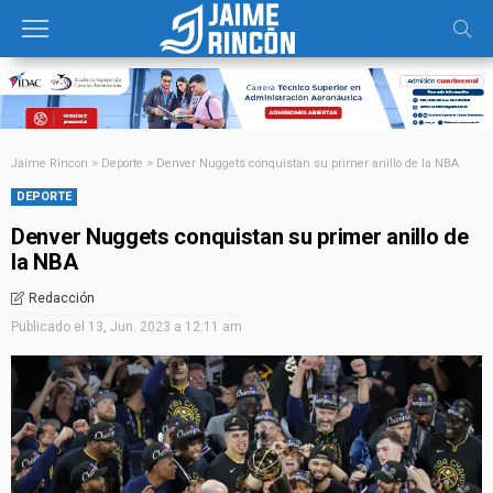
Jaime Rincon
>
Deporte
>
Denver Nuggets conquistan su primer anillo de la NBA
DEPORTE
Denver Nuggets conquistan su primer anillo de
la NBA
Redacción
Publicado el
13, Jun. 2023 a 12:11 am