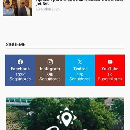
Jet Set
6 Abril 2026
SIGUEME
Facebook
Instagram
Twitter
YouTube
103K
58K
37K
1K
Seguidores
Seguidores
Seguidores
Suscriptores