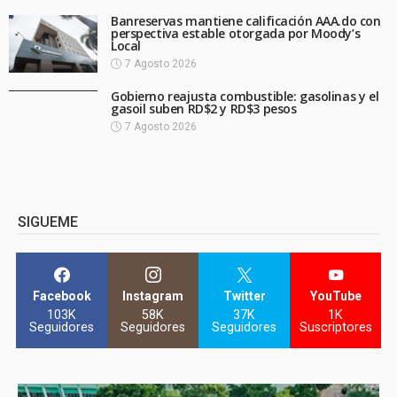
Banreservas mantiene calificación AAA.do con
perspectiva estable otorgada por Moody’s
Local
7 Agosto 2026
Gobierno reajusta combustible: gasolinas y el
gasoil suben RD$2 y RD$3 pesos
7 Agosto 2026
SIGUEME
Facebook
Instagram
Twitter
YouTube
103K
58K
37K
1K
Seguidores
Seguidores
Seguidores
Suscriptores