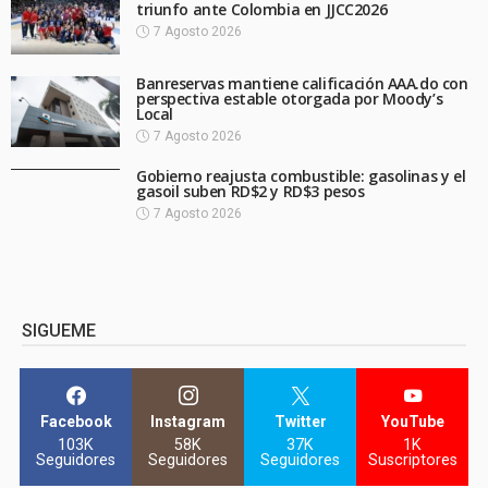
triunfo ante Colombia en JJCC2026
7 Agosto 2026
Banreservas mantiene calificación AAA.do con
perspectiva estable otorgada por Moody’s
Local
7 Agosto 2026
Gobierno reajusta combustible: gasolinas y el
gasoil suben RD$2 y RD$3 pesos
7 Agosto 2026
SIGUEME
Facebook
Instagram
Twitter
YouTube
103K
58K
37K
1K
Seguidores
Seguidores
Seguidores
Suscriptores