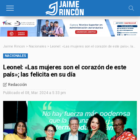
Jaime Rincon
>
Nacionales
>
Leonel: «Las mujeres son el corazón de este país»; las felicita en su día
NACIONALES
Leonel: «Las mujeres son el corazón de este
país»; las felicita en su día
Redacción
Publicado el
08, Mar. 2024 a 5:33 pm