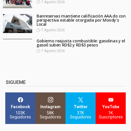
7 Agosto 2026
Banreservas mantiene calificación AAA.do con
perspectiva estable otorgada por Moody’s
Local
7 Agosto 2026
Gobierno reajusta combustible: gasolinas y el
gasoil suben RD$2 y RD$3 pesos
7 Agosto 2026
SIGUEME
Facebook
Instagram
Twitter
YouTube
103K
58K
37K
1K
Seguidores
Seguidores
Seguidores
Suscriptores