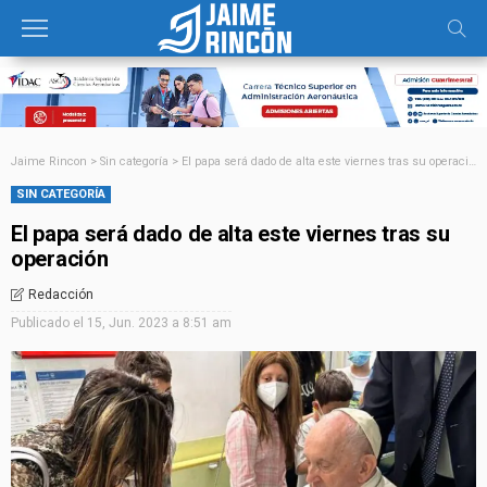
Jaime Rincon
>
Sin categoría
>
El papa será dado de alta este viernes tras su operación
SIN CATEGORÍA
El papa será dado de alta este viernes tras su
operación
Redacción
Publicado el
15, Jun. 2023 a 8:51 am