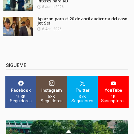
interés para RD
8 Junio 2026
Aplazan para el 20 de abril audiencia del caso
Jet Set
6 Abril 2026
SIGUEME
Facebook
Instagram
Twitter
YouTube
103K
58K
37K
1K
Seguidores
Seguidores
Seguidores
Suscriptores