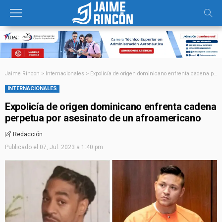
Jaime Rincon
>
Internacionales
>
Expolicía de origen dominicano enfrenta cadena perpetua por asesinato de un afroamericano
INTERNACIONALES
Expolicía de origen dominicano enfrenta cadena
perpetua por asesinato de un afroamericano
Redacción
Publicado el
07, Jul. 2023 a 1:40 pm