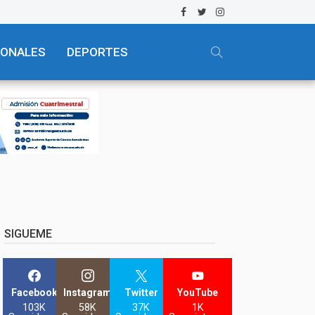
IONALES
DEPORTES
SIGUEME
Facebook
Instagram
Twitter
YouTube
103K
58K
37K
1K