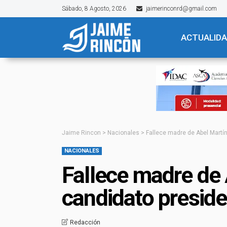
Sábado, 8 Agosto, 2026
jaimerinconrd@gmail.com
ACTUALID
Jaime Rincon
>
Nacionales
>
Fallece madre de Abel Martí
NACIONALES
Fallece madre de
candidato preside
Redacción