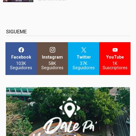
SIGUEME
Facebook
Instagram
Twitter
YouTube
103K
58K
37K
1K
Seguidores
Seguidores
Seguidores
Suscriptores